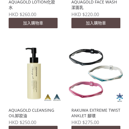
AQUAGOLD LOTION化妝
AQUAGOLD FACE WASH
水
潔面乳
HKD $260.00
HKD $220.00
加入購物車
加入購物車
AQUAGOLD CLEANSING
RAKUWA EXTREME TWIST
OIL卸妝油
ANKLET 腳環
HKD $250.00
HKD $275.00