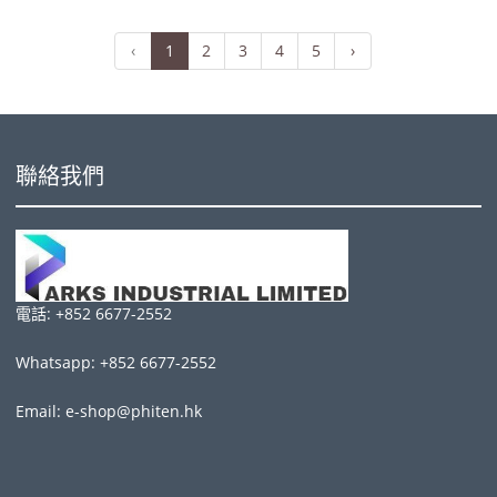
‹
1
2
3
4
5
›
聯絡我們
電話: +852 6677-2552
Whatsapp: +852 6677-2552
Email: e-shop@phiten.hk