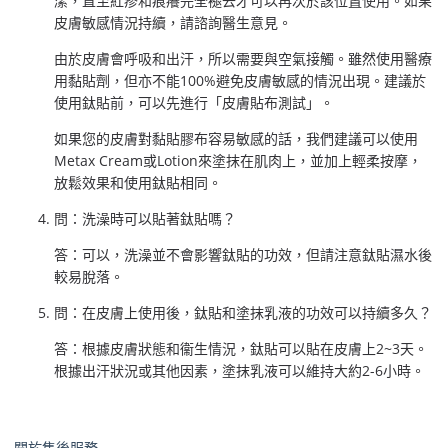
潔，直至紅疹和痕癢完全褪去才可以再次於該位置使用。如果
皮膚敏感情況持續，請諮詢醫生意見。
由於皮膚會呼吸和出汗，所以需要與空氣接觸。雖然使用醫療
用黏貼劑，但亦不能100%避免皮膚敏感的情況出現。建議於
使用鈦貼前，可以先進行「皮膚貼布測試」。
如果您的皮膚對黏貼膠布容易敏感的話，我們建議可以使用
Metax Cream或Lotion來塗抹在肌肉上，並加上輕柔按摩，
放鬆效果和使用鈦貼相同。
問：洗澡時可以貼著鈦貼嗎？
答：可以，洗澡並不會影響鈦貼的功效，但請注意鈦貼濕水後
較易脫落。
問：在皮膚上使用後，鈦貼和塗抹乳液的功效可以持續多久？
答：根據皮膚狀態和衞生情況，鈦貼可以貼在皮膚上2~3天。
根據出汗狀況或其他因素，塗抹乳液可以維持大約2-6小時。
關於售後服務