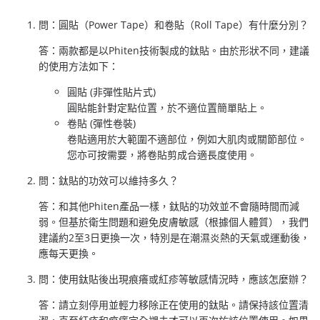
問：圓貼（Power Tape）和卷貼（Roll Tape）有什麼分別？
答：兩款都是以Phiten技術製成的鈦貼。由於形狀不同，建議
的使用方法如下：
圓貼 (非彈性貼片式)
圓貼能針對定點位置，於不適位置簡單貼上。
卷貼 (彈性卷裝)
卷貼適用於大範圍不適部位，例如大肌肉或關節部位。
您亦可按需要，將卷貼剪成合適長度使用。
問：鈦貼的功效可以維持多久？
答：和其他Phiten產品一樣，鈦貼的功效並不會隨時間而減
弱。但基於衛生問題和避免皮膚敏感（根據個人體質），我們
建議約2至3日更換一次，特別是在潮濕炎熱的天氣或運動後，
應每天更換。
問：使用鈦貼後出現痕癢或紅疹等敏感情況時，應該怎麼辦？
答：請立刻停用並輕力移除正在使用的鈦貼。請保持該位置清