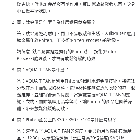
復更快。Phiten產品沒有副作用，能助您放鬆緊張肌肉，令身
心回復平衡狀態。
問：鈦金屬是什麼？為什麼選用鈦金屬？
答：鈦金屬輕巧耐用，而且不易敏感和生銹，因此Phiten選用
鈦金屬作為Phiten加工技術(Phiten Process)的對像。
請留意: 鈦金屬需經過獨有的Phiten加工技術(Phiten
Process)處理後，才會有放鬆舒緩的功效。
問：AQUA TITAN是什麼？
答：AQUA TITAN是利用Phiten的獨創水溶金屬技術，將純鈦
分散在水中而製成的材料。這種材料能夠浸透於衣物的每一根
纖維裡，並維持舒適的質感。當穿戴含浸AQUA TITAN的頸
繩、衣物、關節護理用品等等時，讓Phiten 的產品包圍著身
體，帶來放鬆舒緩的功效。
問：Phiten產品上的X30、X50、X100是什麼意思？
答：這代表了 AQUA TITAN的濃度，並只適用於纖維布類產
品。「X30」表示纖維經過「比正常高30倍濃度的AQUA