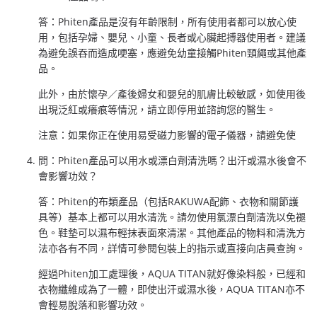
答：Phiten產品是沒有年齡限制，所有使用者都可以放心使
用，包括孕婦、嬰兒、小童、長者或心臟起搏器使用者。建議
為避免誤吞而造成哽塞，應避免幼童接觸Phiten頸繩或其他產
品。
此外，由於懷孕／產後婦女和嬰兒的肌膚比較敏感，如使用後
出現泛紅或癢痕等情況，請立即停用並諮詢您的醫生。
注意：如果你正在使用易受磁力影響的電子儀器，請避免使
問：Phiten產品可以用水或漂白劑清洗嗎？出汗或濕水後會不
會影響功效？
答：Phiten的布類產品（包括RAKUWA配飾、衣物和關節護
具等）基本上都可以用水清洗。請勿使用氯漂白劑清洗以免褪
色。鞋墊可以濕布輕抹表面來清潔。其他產品的物料和清洗方
法亦各有不同，詳情可參閱包裝上的指示或直接向店員查詢。
經過Phiten加工處理後，AQUA TITAN就好像染料般，已經和
衣物纖維成為了一體，即使出汗或濕水後，AQUA TITAN亦不
會輕易脫落和影響功效。