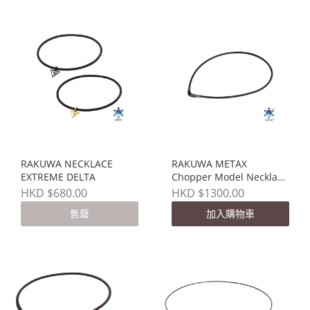
RAKUWA NECKLACE
RAKUWA METAX
EXTREME DELTA
Chopper Model Necklace
V字頸繩
HKD $680.00
HKD $1300.00
售罄
加入購物車