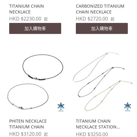
TITANIUM CHAIN
CARBONIZED TITANIUM
NECKLACE
CHAIN NECKLACE
HKD $2230.00
HKD $2720.00
起
起
加入購物車
加入購物車
PHITEN NECKLACE
TITANIUM CHAIN
TITANIUM CHAIN
NECKLACE STATION
40+5cm (限量版)
HKD $3120.00
HKD $3250.00
起