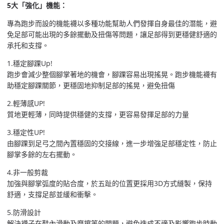
5大「強化」機能：
專為跑步而設的機能襪以多種功能幫助人們發揮自身最佳的潛能，避
免足部可能出現的多餘擺動及扭傷等問題，讓足部得到更穩健舒適的
承托和支撐。
1.穩定腳踝Up!
跑步會減少整個腳掌著地的機會，腳踝容易出現搖晃。跑步機能襪有
助穩定腳踝關節，更穩固地抑制足部的搖晃，避免扭傷
2.輕薄感UP!
質地更輕薄，同時提供穩健的支撐，更容易發揮足部的力量
3.穩定性UP!
由腳踝到足弓之間內置穩固的交接線，進一步增強足部穩定性，防止
腳掌多餘的左右擺動。
4.非一般剪裁
加強與腳掌弧度的貼合度，於五趾的位置更採用3D方式縫製，保持
舒適，支撐足部並緩和衝擊。
5.防滑設計
解決襪子在鞋內滑動及摩擦等的問題，避免造成不適及影響跑步時動