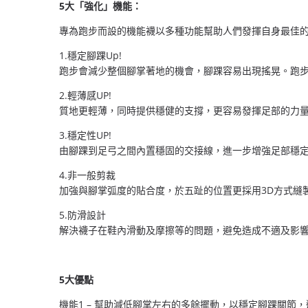
5大「強化」機能：
專為跑步而設的機能襪以多種功能幫助人們發揮自身最佳
1.穩定腳踝Up!
跑步會減少整個腳掌著地的機會，腳踝容易出現搖晃。跑
2.輕薄感UP!
質地更輕薄，同時提供穩健的支撐，更容易發揮足部的力
3.穩定性UP!
由腳踝到足弓之間內置穩固的交接線，進一步增強足部穩
4.非一般剪裁
加強與腳掌弧度的貼合度，於五趾的位置更採用3D方式縫
5.防滑設計
解決襪子在鞋內滑動及摩擦等的問題，避免造成不適及影
5大優點
機能1 – 幫助減低腳掌左右的多餘擺動，以穩定腳踝關節