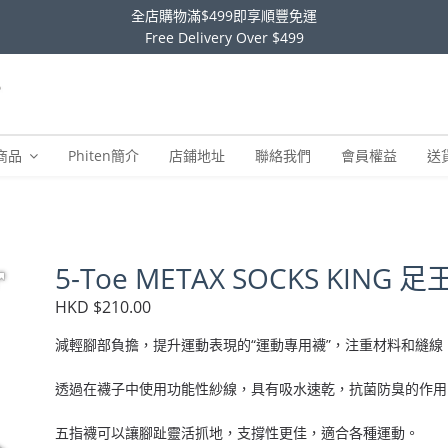
全店購物滿$499即享順豐免運
Free Delivery Over $499
商品
Phiten簡介
店鋪地址
聯絡我們
會員權益
送
5-Toe METAX SOCKS KIN
HKD $210.00
減輕腳部負擔，提升運動表現的“運動專用襪”，注重材料和縫
透過在襪子中使用功能性紗線，具有吸水速乾，抗菌防臭的作用
五指襪可以讓腳趾靈活抓地，支撐性更佳，適合各種運動。