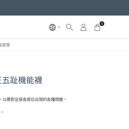
0
貨政策
G 足王五趾機能襪
線，以應對足部各部位出現的各種問題。
。