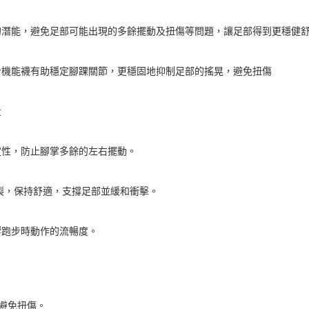
的潛能，避免足部可能出現的多餘擺動及扭傷等問題，讓足部得到更穩健
步機能襪有助穩定腳踝關節，更穩固地抑制足部的搖晃，避免扭傷
量
定性，防止腳掌多餘的左右擺動。
製，保持舒適，支撐足部並緩和衝擊。
響跑步時動作的流暢度。
，避免扭傷。