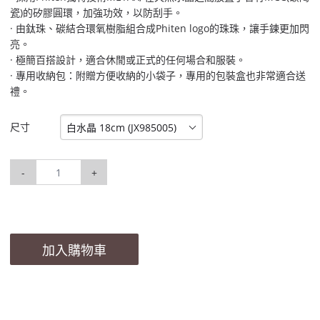
瓷)的矽膠圓環，加強功效，以防刮手。
· 由鈦珠、碳結合環氧樹脂組合成Phiten logo的珠珠，讓手鍊更加閃
亮。
· 極簡百搭設計，適合休閒或正式的任何場合和服裝。
· 專用收納包：附贈方便收納的小袋子，專用的包裝盒也非常適合送
禮。
尺寸
白水晶 18cm (JX985005)
-
+
加入購物車