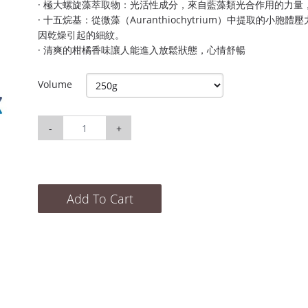
· 極大螺旋藻萃取物：光活性成分，來自藍藻類光合作用的力
· 十五烷基：從微藻（Auranthiochytrium）中提取的
因乾燥引起的細紋。
· 清爽的柑橘香味讓人能進入放鬆狀態，心情舒暢
Volume
-
+
Add To Cart