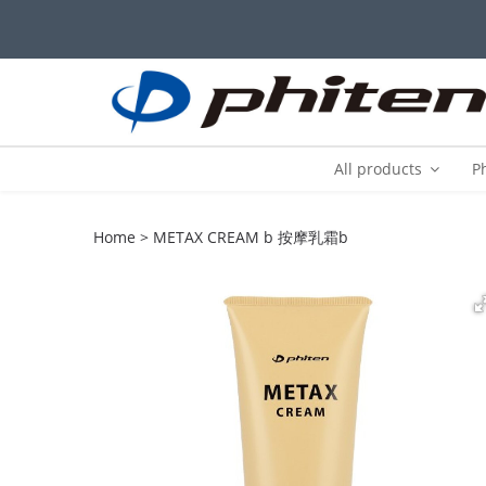
All products
P
Home
METAX CREAM b 按摩乳霜b