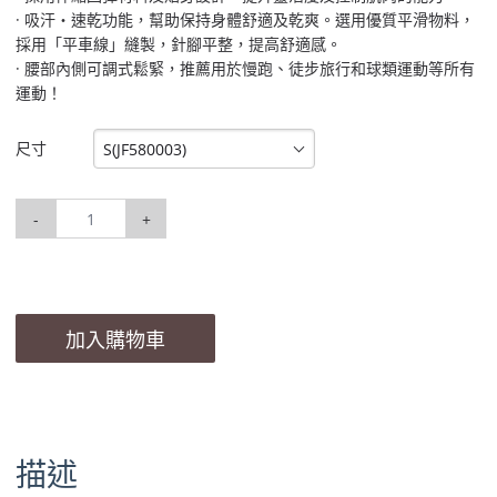
· 吸汗‧速乾功能，幫助保持身體舒適及乾爽。選用優質平滑物料，
採用「平車線」縫製，針腳平整，提高舒適感。
· 腰部內側可調式鬆緊，推薦用於慢跑、徒步旅行和球類運動等所有
運動！
尺寸
S(JF580003)
-
+
加入購物車
描述