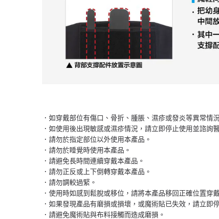
．如穿戴部位有傷口、骨折、腫脹、濕疹或發炎等異常情
．如使用後出現敏感或濕疹情況，請立即停止使用並諮詢
．請勿於指定部位以外使用本產品。
．請勿於睡覺時使用本產品。
．請避免長時間連續穿戴本產品。
．請勿正反或上下倒轉穿戴本產品。
．請勿調較過緊。
．使用時如感到鬆脫或移位，請將本產品移回正確位置穿
．如果發現產品有磨損或損壞，或魔術貼已失效，請立即
．請避免魔術貼與布料接觸而造成磨損。