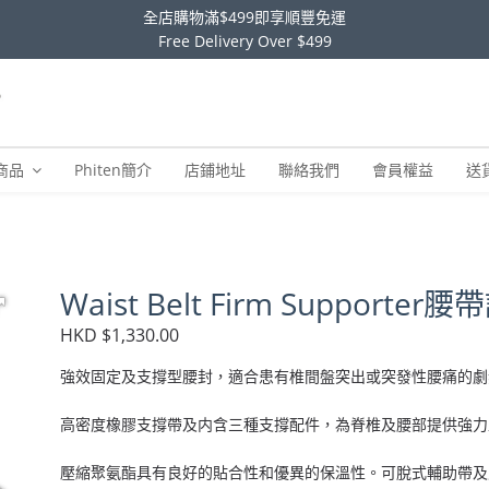
全店購物滿$499即享順豐免運
Free Delivery Over $499
商品
Phiten簡介
店鋪地址
聯絡我們
會員權益
送
Waist Belt Firm Supporter腰
HKD $1,330.00
強效固定及支撐型腰封，適合患有椎間盤突出或突發性腰痛的劇
高密度橡膠支撐帶及内含三種支撐配件，為脊椎及腰部提供強力
壓縮聚氨酯具有良好的貼合性和優異的保溫性。可脫式輔助帶及