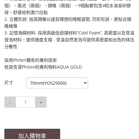
個）、風池（兩個）、頸椎（兩個），9個點都包含4粒水溶金矽膠
球，舒適地刺激穴位點
2. 立體形狀: 抬高頸椎以達到理想的睡眠姿勢, 凹形形狀，更貼合頸
椎線條
3. 記憶海綿材料: 採用高級低迴彈材料“Cold Foam”, 高密度以及常溫
發泡材料，提供適度支撐 - 室温自然发泡可提供高密度和出色的体压
分散性
採用Phiten獨有的專利技術
枕袋含浸Phiten的專利物料AQUA GOLD
尺寸
-
+
加入購物車