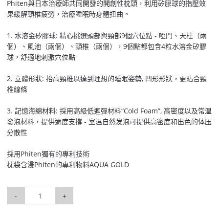
Phiten與日本治療師共同開發的開創性枕頭，利用矽膠球的指壓效
果緩解頸椎疲勞，治療睡眠時身體扭曲。
1. 水溶金矽膠球: 精心挑選頭部與頸部9個穴位點 - 啞門、天柱（兩
個）、風池（兩個）、頸椎（兩個），9個點都包含4粒水溶金矽膠
球，舒適地刺激穴位點
2. 立體形狀: 抬高頸椎以達到理想的睡眠姿勢, 凹形形狀，更貼合頸
椎線條
3. 記憶海綿材料: 採用高級低迴彈材料“Cold Foam”, 高密度以及常溫
發泡材料，提供適度支撐 - 室温自然发泡可提供高密度和出色的体压
分散性
採用Phiten獨有的專利技術
枕袋含浸Phiten的專利物料AQUA GOLD
-
+