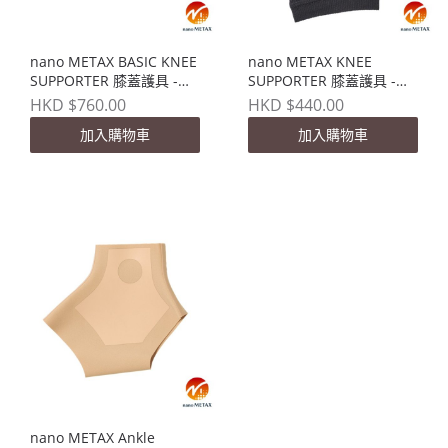
nano METAX BASIC KNEE
nano METAX KNEE
SUPPORTER 膝蓋護具 -
SUPPORTER 膝蓋護具 -
FIT TYPE
SOFT TYPE
HKD $760.00
HKD $440.00
加入購物車
加入購物車
nano METAX Ankle